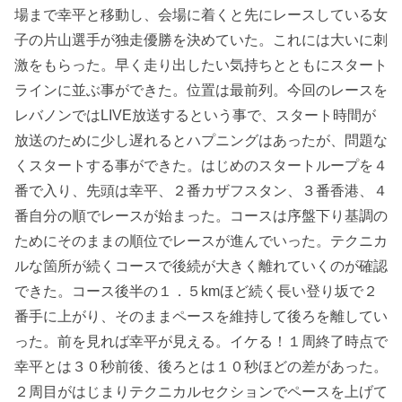
場まで幸平と移動し、会場に着くと先にレースしている女
子の片山選手が独走優勝を決めていた。これには大いに刺
激をもらった。早く走り出したい気持ちとともにスタート
ラインに並ぶ事ができた。位置は最前列。今回のレースを
レバノンではLIVE放送するという事で、スタート時間が
放送のために少し遅れるとハプニングはあったが、問題な
くスタートする事ができた。はじめのスタートループを４
番で入り、先頭は幸平、２番カザフスタン、３番香港、４
番自分の順でレースが始まった。コースは序盤下り基調の
ためにそのままの順位でレースが進んでいった。テクニカ
ルな箇所が続くコースで後続が大きく離れていくのが確認
できた。コース後半の１．５kmほど続く長い登り坂で２
番手に上がり、そのままペースを維持して後ろを離してい
った。前を見れば幸平が見える。イケる！１周終了時点で
幸平とは３０秒前後、後ろとは１０秒ほどの差があった。
２周目がはじまりテクニカルセクションでペースを上げて