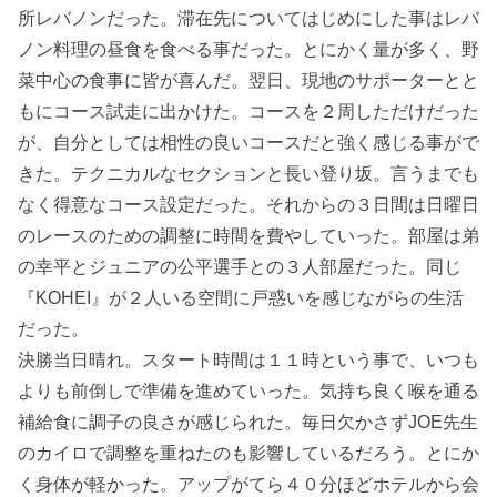
所レバノンだった。滞在先についてはじめにした事はレバ
ノン料理の昼食を食べる事だった。とにかく量が多く、野
菜中心の食事に皆が喜んだ。翌日、現地のサポーターとと
もにコース試走に出かけた。コースを２周しただけだった
が、自分としては相性の良いコースだと強く感じる事がで
きた。テクニカルなセクションと長い登り坂。言うまでも
なく得意なコース設定だった。それからの３日間は日曜日
のレースのための調整に時間を費やしていった。部屋は弟
の幸平とジュニアの公平選手との３人部屋だった。同じ
『KOHEI』が２人いる空間に戸惑いを感じながらの生活
だった。
決勝当日晴れ。スタート時間は１１時という事で、いつも
よりも前倒しで準備を進めていった。気持ち良く喉を通る
補給食に調子の良さが感じられた。毎日欠かさずJOE先生
のカイロで調整を重ねたのも影響しているだろう。とにか
く身体が軽かった。アップがてら４０分ほどホテルから会