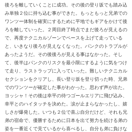
後ろを離していくことに成功。その後の登り坂でも踏み込
み単独２位に持ち込む事ができた。もっともっと兄弟での
ワンツー体制を確実にするために平地でもギアをかけて後
ろを離していった。２周目終了時点でまだ後ろが見えるの
で、再度テクニカルゾーンでペースを上げて走っている
と、いきなり後ろが見えなくなった。パンクのトラブルが
あったようだ。その後後ろが見える事はなかった。そし
て、後半はパンクのリスクを最小限にするように気をつけ
て走り、ラストラップに入っていった。難しいテクニカル
セクションをクリアし、長い登り坂を登り切った時、兄弟
でのワンツーが確定した事がわかった。思わず声が出た。
ヨッシャ！その後は幸平の待つゴールエリアに飛び込み、
幸平とのハイタッチを決めた。涙が止まらなかったし、嬉
しさが爆発した。いつも２位で喜ぶ自分だけど、それも兄
弟の宿命で、優勝するために日本を出て努力を続ける弟の
姿を一番近くで見ているから喜べるし、自分も弟に負けな