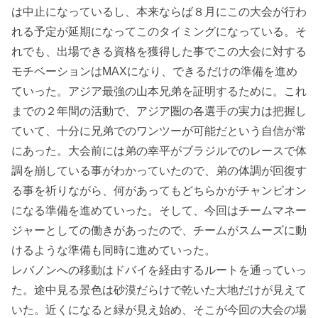
は中止になっているし、本来ならば８月にこの大会が行わ
れる予定が延期になってこのタイミングになっている。そ
れでも、出場できる資格を獲得した事でこの大会に対する
モチベーションはMAXになり、できるだけの準備を進め
ていった。アジア最強の山本兄弟を証明するために。これ
までの２年間の活動で、アジア圏の各選手の実力は把握し
ていて、十分に兄弟でのワンツーが可能だという自信が常
にあった。大会前には弟の幸平がブラジルでのレースで体
調を崩している事がわかっていたので、弟の体調が回復す
る事を祈りながら、何があってもどちらかがチャンピオン
になる準備を進めていった。そして、今回はチームマネー
ジャーとしての働きがあったので、チームがスムーズに動
けるような準備も同時に進めていった。
レバノンへの移動はドバイを経由するルートを通っていっ
た。途中見る景色は砂漠だらけで乾いた大地だけが見えて
いた。近くになると緑が見え始め、そこが今回の大会の場