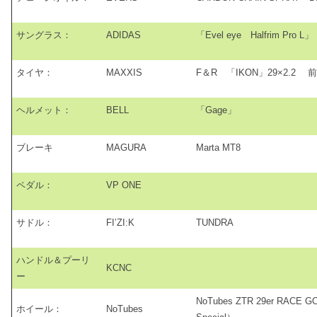
サングラス：
ADIDAS
「Evel eye Halfrim Pro L」
タイヤ：
MAXXIS
F＆R 「IKON」29×2.2 前2.2
ヘルメット：
BELL
「Gage」
ブレーキ
MAGURA
Marta MT8
ペダル：
VP ONE
サドル：
FI’ZI:K
TUNDRA
ハンドル＆プーリ
KCNC
ー
NoTubes ZTR 29er RACE 
ホイール：
NoTubes