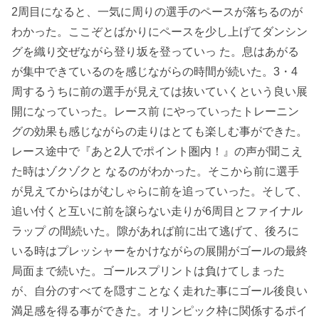
2周目になると、一気に周りの選手のペースが落ちるのが
わかった。ここぞとばかりにペースを少し上げてダンシン
グを織り交ぜながら登り坂を登っていっ た。息はあがる
が集中できているのを感じながらの時間が続いた。3・4
周するうちに前の選手が見えては抜いていくという良い展
開になっていった。レース前 にやっていったトレーニン
グの効果も感じながらの走りはとても楽しむ事ができた。
レース途中で『あと2人でポイント圏内！』の声が聞こえ
た時はゾクゾクと なるのがわかった。そこから前に選手
が見えてからはがむしゃらに前を追っていった。そして、
追い付くと互いに前を譲らない走りが6周目とファイナル
ラップ の間続いた。隙があれば前に出て逃げて、後ろに
いる時はプレッシャーをかけながらの展開がゴールの最終
局面まで続いた。ゴールスプリントは負けてしまった
が、自分のすべてを隠すことなく走れた事にゴール後良い
満足感を得る事ができた。オリンピック枠に関係するポイ