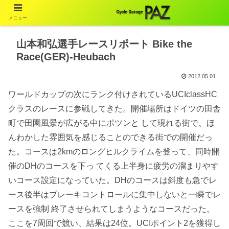
メニュー
山本和弘選手レースリポート Bike the
Race(GER)-Heubach
2012.05.01
ワールドカップの次にランク付けされているUCIclassHC
クラスのレースに参戦してきた。開催場所はドイツの田舎
町で田園風景が広がる中にポツンと して現れる街で、ほ
んわかした雰囲気を感じることのできる街での開催だっ
た。コースは2kmのロングヒルクライムを登って、同時開
催のDHのコースを下っ てくる上半身に疲労の溜まりやす
いコース設定になっていた。DHのコースは斜度も急でレ
ース後半はブレーキコントロールに集中しないと一瞬でレ
ースを強制 終了させられてしまうようなコースだった。
ここを7周回で競い、結果は24位。UCIポイント2を獲得し