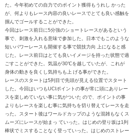
た。今年初めての自力でのポイント獲得もうれし かった
が、何よりもレース内容の良いレースでとても良い感触を
掴んでゴールすることができた。
今回はレース前日に5分強のショートレースがあるという
事で、刺激を入れる意味で参加した。日本でもこのような
短いパワーレースも開催する事で競技力向 上になると感
じた。レース前日はとても良いイメージを持った状態で過
ごすことができた。気温が30℃を越していたが、これが
身体の動きを良くし気持ちも上 げる事ができた。
レースのスタートは5列目で先頭が見える位置でスタート
した。今回はいつもUCIポイントの事が常に頭にありレー
スを楽しめていない事に気がついた ので、ポイントの事
よりもレースを楽しむ事に気持ちを切り替えてレースを走
った。スタート後はワールドカップのような混雑もなくス
ムーズにレースが始まっ ていった。はじめの登り坂は1列
棒状でミスすることなく登っていった。はじめのストレー