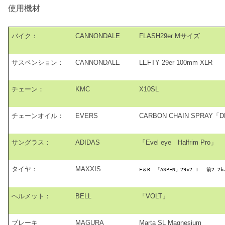
使用機材
バイク：
CANNONDALE
FLASH29er Mサイズ
サスペンション：
CANNONDALE
LEFTY 29er 100mm XLR
チェーン：
KMC
X10SL
チェーンオイル：
EVERS
CARBON CHAIN SPRAY「
サングラス：
ADIDAS
「Evel eye Halfrim Pro」
タイヤ：
MAXXIS
F
＆
R
「
ASPEN
」
29×2.1
前
2.2b
ヘルメット：
BELL
「VOLT」
ブレーキ
MAGURA
Marta SL Magnesium