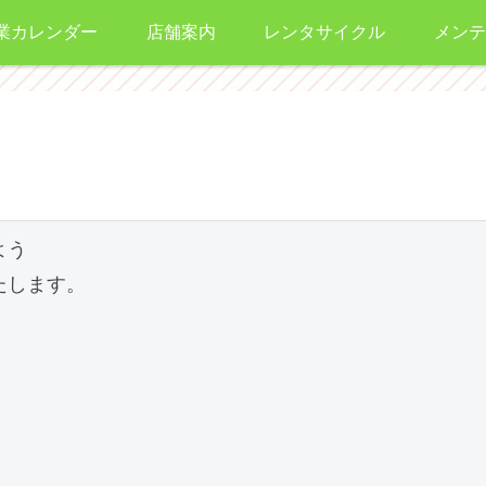
業カレンダー
店舗案内
レンタサイクル
メンテ
う

します。
