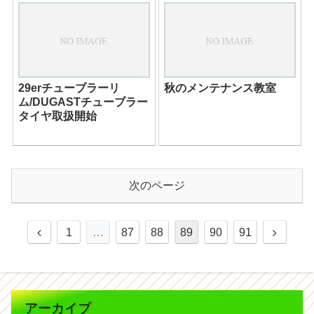
29erチューブラーリ
秋のメンテナンス教室
ム/DUGASTチューブラー
タイヤ取扱開始
次のページ
1
…
87
88
89
90
91
アーカイブ