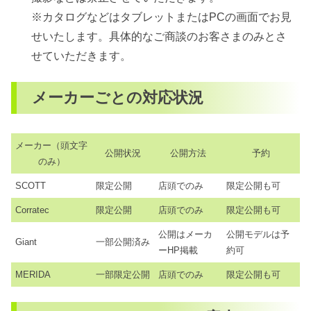
※カタログなどはタブレットまたはPCの画面でお見
せいたします。具体的なご商談のお客さまのみとさ
せていただきます。
メーカーごとの対応状況
メーカー（頭文字
公開状況
公開方法
予約
のみ）
SCOTT
限定公開
店頭でのみ
限定公開も可
Corratec
限定公開
店頭でのみ
限定公開も可
公開はメーカ
公開モデルは予
Giant
一部公開済み
ーHP掲載
約可
MERIDA
一部限定公開
店頭でのみ
限定公開も可