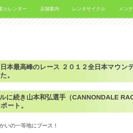
業カレンダー
店舗案内
レンタサイクル
メンテ
日本最高峰のレース ２０１２全日本マウンテ
した。
続き山本和弘選手（CANNONDALE RAC
サポート。
向かいの一等地にブース！